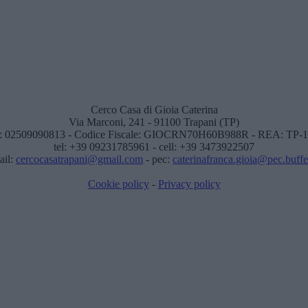
Cerco Casa di Gioia Caterina
Via Marconi, 241 - 91100 Trapani (TP)
: 02509090813 - Codice Fiscale: GIOCRN70H60B988R - REA: TP-
tel: +39 09231785961 - cell: +39 3473922507
ail:
cercocasatrapani@gmail.com
- pec:
caterinafranca.gioia@pec.buffett
Cookie policy
-
Privacy policy