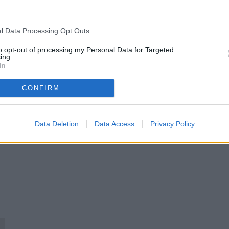
 e la gestione autonoma dell'intero fabbricato rendono questa proposta u
e totale: 516 mq (2 appartamenti da 258 mq) Superficie pertinenze: 14
0.000 Euro Per informazioni dettagliate o per programmare un sopralluog
l Data Processing Opt Outs
to opt-out of processing my Personal Data for Targeted
ing.
In
CONFIRM
Data Deletion
Data Access
Privacy Policy