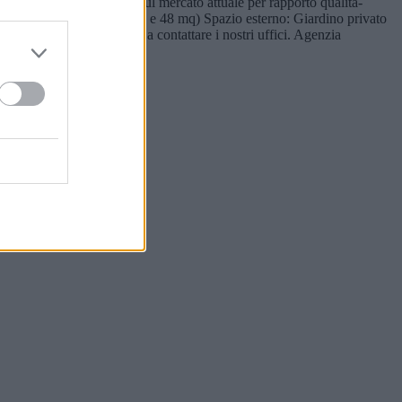
na delle più competitive sul mercato attuale per rapporto qualità-
8 mq (magazzini da 100 mq e 48 mq) Spazio esterno: Giardino privato
o tecnico, vi invitiamo a contattare i nostri uffici. Agenzia