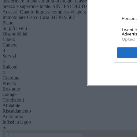
trasformare in una struttura di pregio. L'assenza di spese condominiali
prezzo e superficie totale. SINTESI DEI DATI Superficie residenzial
Accessi: Quattro ingressi complessivi ape g cod. int Ka 217 Prezzo: 36
Immobiliare Cerco Casa 3473922507
Persona
Piano
Su più livelli
I want 
Disponibilità
Advertis
Opted 
Libero
Camere
8
Servizi
4
Balconi
4
Giardino
Privato
Box auto
Garage
Condizioni
Abitabile
Riscaldamento
Autonomo
Infissi in legno
Si