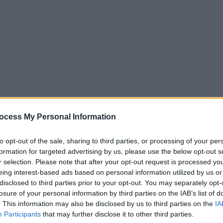
ocess My Personal Information
to opt-out of the sale, sharing to third parties, or processing of your per
e in vendita INTERO STABILE SIGNORILE: UNA DIMORA DI RARA 
formation for targeted advertising by us, please use the below opt-out s
esto di rappresentanza. Si tratta di un intero stabile cielo-terra, caratte
rietà si articola in due unità abitative padronali, distribuite su li
r selection. Please note that after your opt-out request is processed y
 ingresso per ogni appartamento: una caratteristica funzionale che permette
eing interest-based ads based on personal information utilized by us or
bitazione principale. Gli interni sono caratterizzati da ambienti ampi e lu
disclosed to third parties prior to your opt-out. You may separately opt-
l valore dell'immobile è incrementato da ampie superfici accessorie c
losure of your personal information by third parties on the IAB’s list of
 autovetture o come spazio logistico/espositivo. Un secondo magazzino d
. This information may also be disclosed by us to third parties on the
IA
all'intero complesso. POTENZIALE DELL'INVESTIMENTO Con una richiest
Participants
that may further disclose it to other third parties.
osi che desiderano vivere vicini mantenendo la propria autonomia, sia per