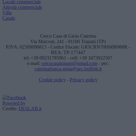
Locale commerciale
Attività commerciale
Villa
Casale
Cerco Casa di Gioia Caterina
Via Marconi, 241 - 91100 Trapani (TP)
P.IVA: 02509090813 - Codice Fiscale: GIOCRN70H60B988R -
REA: TP-177447
tel: +39 09231785961 - cell: +39 3473922507
e-mail:
cercocasatrapani@gmail.com
- pec:
caterinafranca.gioia@pec.buffetti.it
Cookie policy
-
Privacy policy
Powered by
Credits:
DESLAB.it